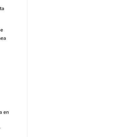
ta
de
nea
da en
y