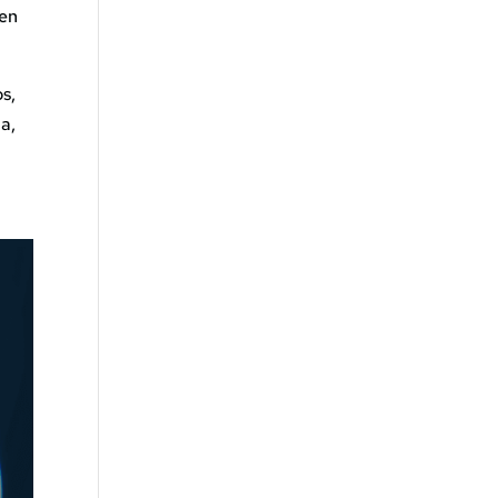
 en
s,
a,