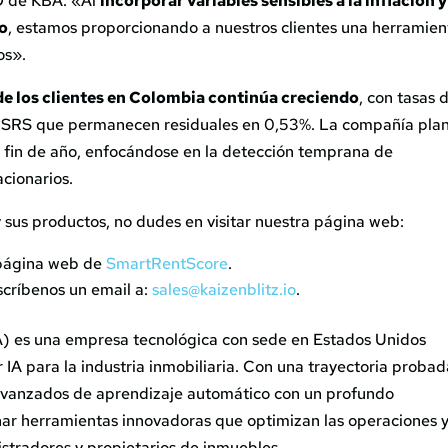
O de KBA. «Al
incorporar variables sensibles a la inflación y
mo
, estamos proporcionando a nuestros clientes una herramien
os».
 de los clientes en Colombia continúa creciendo
, con tasas 
r SRS que permanecen residuales en 0,53%. La compañía pla
 fin de año, enfocándose en la detección temprana de
acionarios.
sus productos, no dudes en visitar nuestra página web:
a página web de
SmartRentScore
.
críbenos un email a:
sales@kaizenblitz.io
.
A) es una empresa tecnológica con sede en Estados Unidos
 IA para la industria inmobiliaria. Con una trayectoria proba
avanzados de aprendizaje automático con un profundo
ar herramientas innovadoras que optimizan las operaciones 
istradores y propietarios de inmuebles.