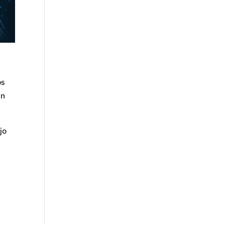
os
an
jo