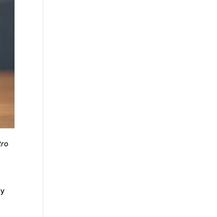
tro
 y