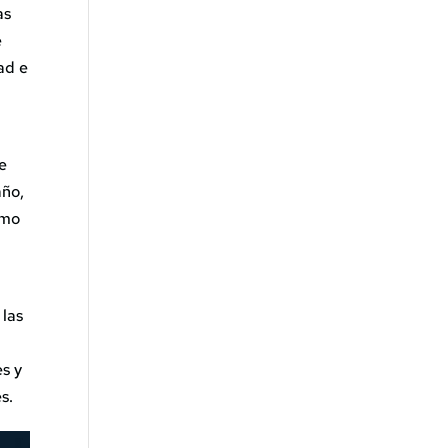
as
e
ad e
re
año,
omo
 las
es y
s.