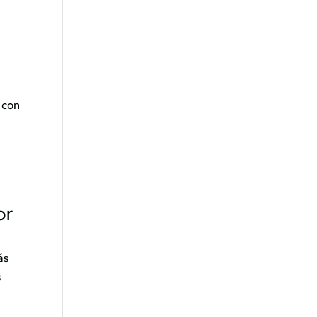
 con
or
ás
s