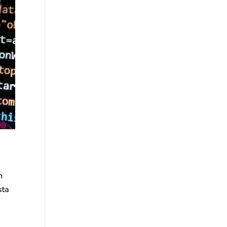
n
sta